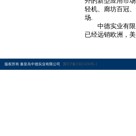
外的新型应用市场
轻机、廊坊百冠、
场.
中德实业有限公
已经远销欧洲，美
版权所有 秦皇岛中德实业有限公司
冀ICP备15021456号-1