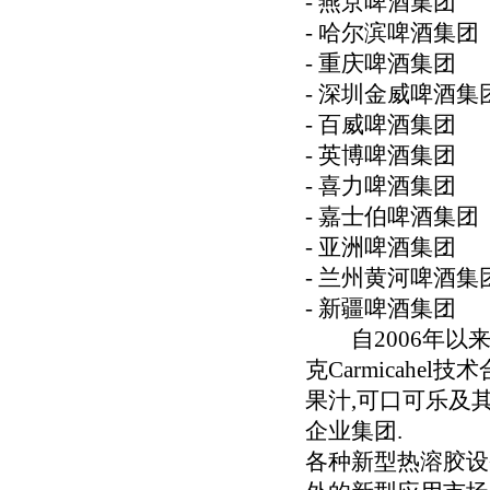
- 燕京啤酒集团
- 哈尔滨啤酒集团
- 重庆啤酒集团
- 深圳金威啤酒集
- 百威啤酒集团
- 英博啤酒集团
- 喜力啤酒集团
- 嘉士伯啤酒集团
- 亚洲啤酒集团
- 兰州黄河啤酒集
- 新疆啤酒集团
自2006年以来
克Carmicah
果汁,可口可乐及其
企业集团.
各种新型热溶胶设备